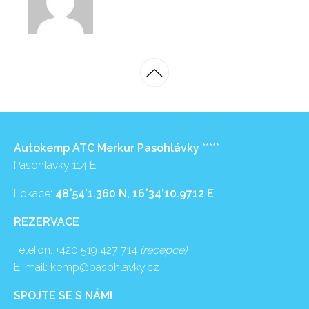
Autokemp ATC Merkur Pasohlávky
*****
Pasohlávky 114 E
Lokace:
48°54’1.360 N, 16°34’10.9712 E
REZERVACE
Telefon:
+420 519 427 714
(recepce)
E-mail:
kemp@pasohlavky.cz
SPOJTE SE S NÁMI