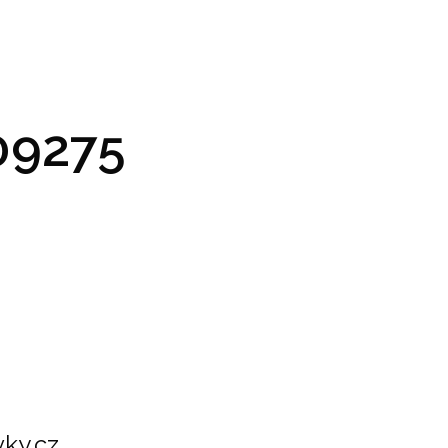
GRAM A VSTUPENKY
PRAKTICKÉ INFO
GALERIE
9275
ky.cz