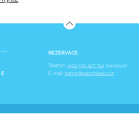
*****
REZERVACE
Telefon:
+420 519 427 714
(recepce)
 E
E-mail:
kemp@pasohlavky.cz