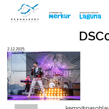
ÚVOD
LINE-UP
PRO DĚTI
PRO
DSC0
2.12.2025
kemp@pasohlav