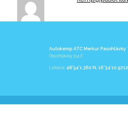
Autokemp ATC Merkur Pasohlávky
Pasohlávky 114 E
Lokace:
48°54’1.360 N, 16°34’10.9712