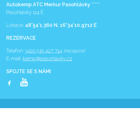
Autokemp ATC Merkur Pasohlávky
*****
Pasohlávky 114 E
Lokace:
48°54’1.360 N, 16°34’10.9712 E
REZERVACE
Telefon:
+420 519 427 714
(recepce)
E-mail:
kemp@pasohlavky.cz
SPOJTE SE S NÁMI