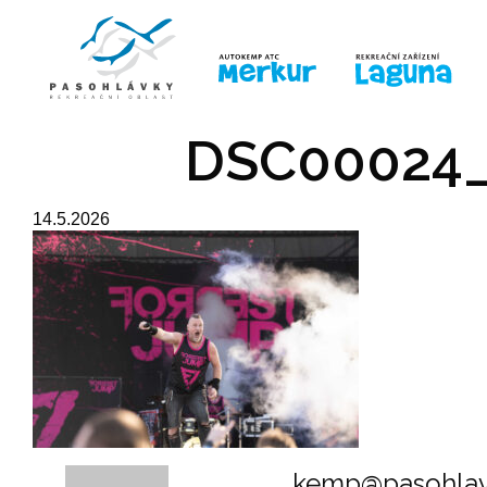
ÚVOD
LINE-UP
PRO DĚTI
PRO
DSC00024_
14.5.2026
kemp@pasohlav