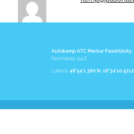
Autokemp ATC Merkur Pasohlávky
Pasohlávky 114 E
Lokace:
48°54’1.360 N, 16°34’10.9712