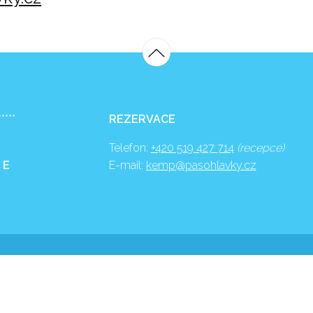
*****
REZERVACE
Telefon:
+420 519 427 714
(recepce)
 E
E-mail:
kemp@pasohlavky.cz