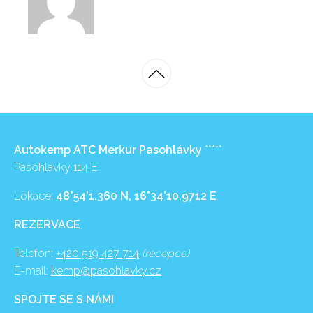
Autokemp ATC Merkur Pasohlávky
*****
Pasohlávky 114 E
Lokace:
48°54’1.360 N, 16°34’10.9712 E
REZERVACE
Telefon:
+420 519 427 714
(recepce)
E-mail:
kemp@pasohlavky.cz
SPOJTE SE S NÁMI