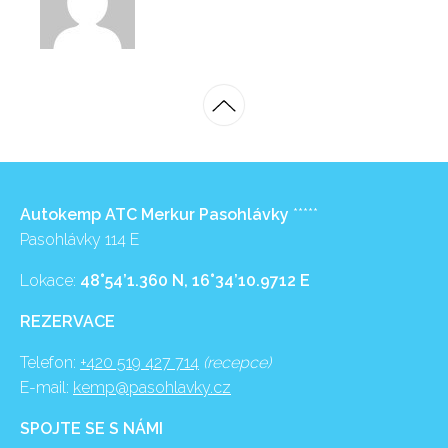
Autokemp ATC Merkur Pasohlávky
*****
Pasohlávky 114 E
Lokace:
48°54’1.360 N, 16°34’10.9712 E
REZERVACE
Telefon:
+420 519 427 714
(recepce)
E-mail:
kemp@pasohlavky.cz
SPOJTE SE S NÁMI