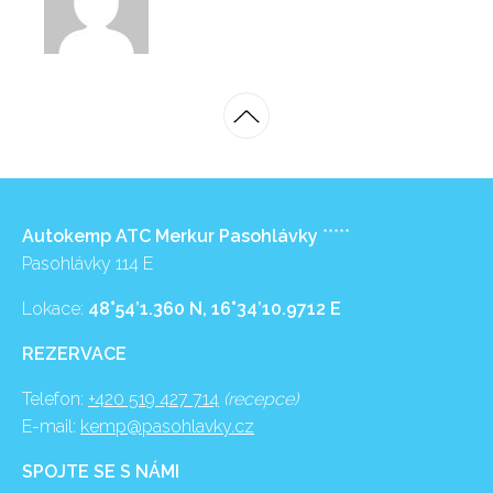
Autokemp ATC Merkur Pasohlávky
*****
Pasohlávky 114 E
Lokace:
48°54’1.360 N, 16°34’10.9712 E
REZERVACE
Telefon:
+420 519 427 714
(recepce)
E-mail:
kemp@pasohlavky.cz
SPOJTE SE S NÁMI