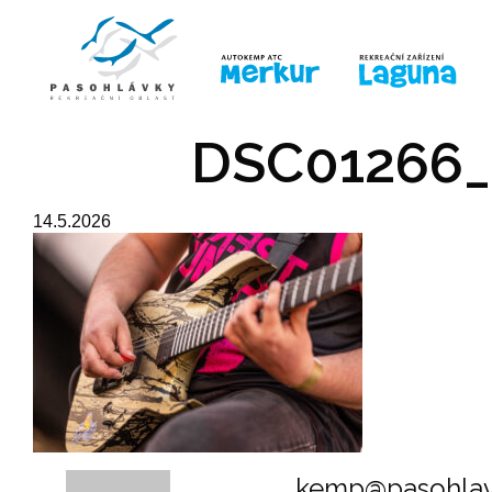
ÚVOD
LINE-UP
PRO DĚTI
PRO
DSC01266_
14.5.2026
kemp@pasohlav