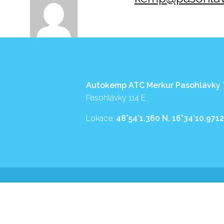
Autokemp ATC Merkur Pasohlávky
Pasohlávky 114 E
Lokace:
48°54’1.360 N, 16°34’10.9712