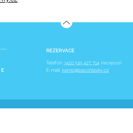
*****
REZERVACE
Telefon:
+420 519 427 714
(recepce)
 E
E-mail:
kemp@pasohlavky.cz