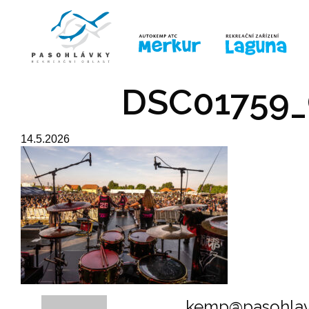
ÚVOD
LINE-UP
PRO DĚTI
PRO
DSC01759_
14.5.2026
kemp@pasohlav