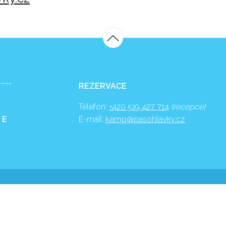
*****
REZERVACE
Telefon:
+420 519 427 714
(recepce)
 E
E-mail:
kemp@pasohlavky.cz