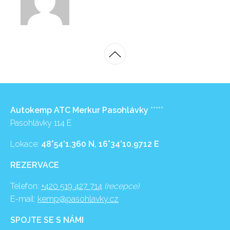
Autokemp ATC Merkur Pasohlávky
*****
Pasohlávky 114 E
Lokace:
48°54’1.360 N, 16°34’10.9712 E
REZERVACE
Telefon:
+420 519 427 714
(recepce)
E-mail:
kemp@pasohlavky.cz
SPOJTE SE S NÁMI