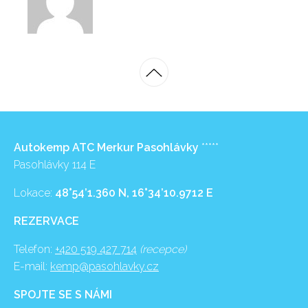
Autokemp ATC Merkur Pasohlávky
*****
Pasohlávky 114 E
Lokace:
48°54’1.360 N, 16°34’10.9712 E
REZERVACE
Telefon:
+420 519 427 714
(recepce)
E-mail:
kemp@pasohlavky.cz
SPOJTE SE S NÁMI