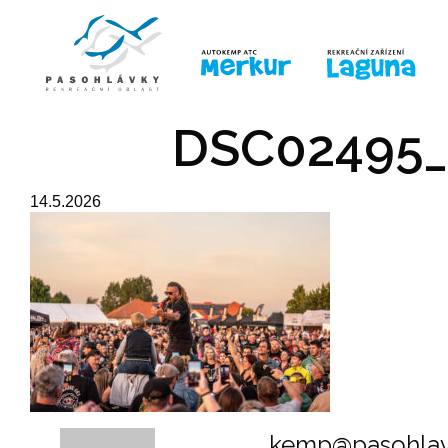
ÚVOD
LINE-UP
PRO DĚTI
PRO
DSC02495_
14.5.2026
kemp@pasohlav