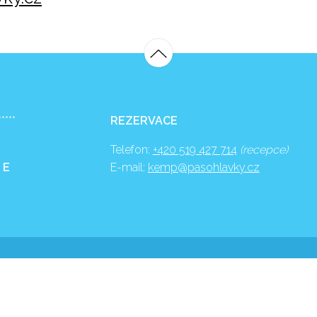
*****
REZERVACE
Telefon:
+420 519 427 714
(recepce)
 E
E-mail:
kemp@pasohlavky.cz