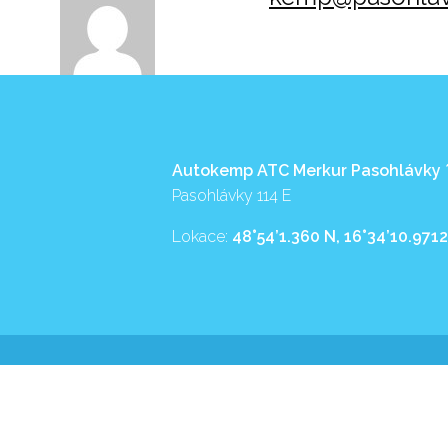
Autokemp ATC Merkur Pasohlávky
Pasohlávky 114 E
Lokace:
48°54’1.360 N, 16°34’10.9712