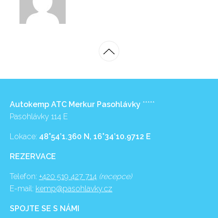
Autokemp ATC Merkur Pasohlávky
*****
Pasohlávky 114 E
Lokace:
48°54’1.360 N, 16°34’10.9712 E
REZERVACE
Telefon:
+420 519 427 714
(recepce)
E-mail:
kemp@pasohlavky.cz
SPOJTE SE S NÁMI