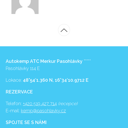
Autokemp ATC Merkur Pasohlávky
*****
Pasohlávky 114 E
Lokace:
48°54’1.360 N, 16°34’10.9712 E
REZERVACE
Telefon:
+420 519 427 714
(recepce)
E-mail:
kemp@pasohlavky.cz
SPOJTE SE S NÁMI