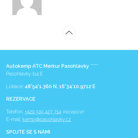
Autokemp ATC Merkur Pasohlávky
*****
Pasohlávky 114 E
Lokace:
48°54’1.360 N, 16°34’10.9712 E
REZERVACE
Telefon:
+420 519 427 714
(recepce)
E-mail:
kemp@pasohlavky.cz
SPOJTE SE S NÁMI