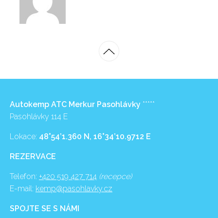
Autokemp ATC Merkur Pasohlávky
*****
Pasohlávky 114 E
Lokace:
48°54’1.360 N, 16°34’10.9712 E
REZERVACE
Telefon:
+420 519 427 714
(recepce)
E-mail:
kemp@pasohlavky.cz
SPOJTE SE S NÁMI