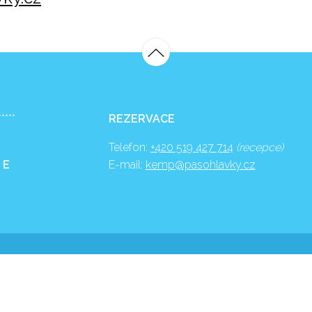
*****
REZERVACE
Telefon:
+420 519 427 714
(recepce)
 E
E-mail:
kemp@pasohlavky.cz