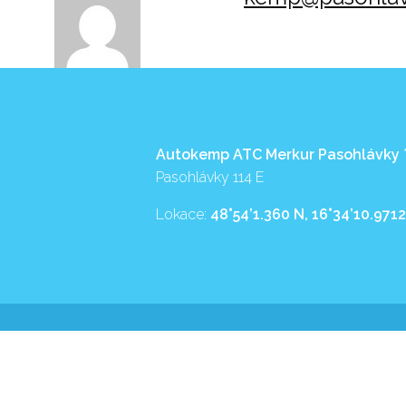
Autokemp ATC Merkur Pasohlávky
Pasohlávky 114 E
Lokace:
48°54’1.360 N, 16°34’10.9712