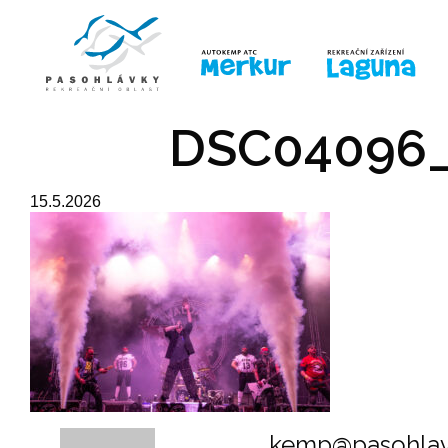
ÚVOD
LINE-UP
PRO DĚTI
PRO
DSC04096_
15.5.2026
kemp@pasohlav