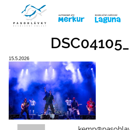
ÚVOD
LINE-UP
PRO DĚTI
PRO
DSC04105_
15.5.2026
kemp@pasohlav