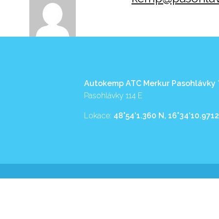
Autokemp ATC Merkur Pasohlávky
Pasohlávky 114 E
Lokace:
48°54’1.360 N, 16°34’10.9712