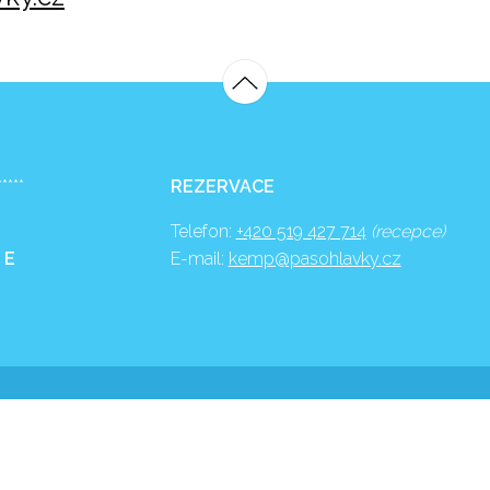
*****
REZERVACE
Telefon:
+420 519 427 714
(recepce)
 E
E-mail:
kemp@pasohlavky.cz