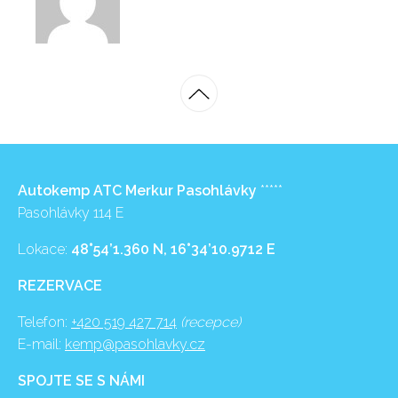
Autokemp ATC Merkur Pasohlávky
*****
Pasohlávky 114 E
Lokace:
48°54’1.360 N, 16°34’10.9712 E
REZERVACE
Telefon:
+420 519 427 714
(recepce)
E-mail:
kemp@pasohlavky.cz
SPOJTE SE S NÁMI