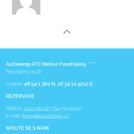
Autokemp ATC Merkur Pasohlávky
*****
Pasohlávky 114 E
Lokace:
48°54’1.360 N, 16°34’10.9712 E
REZERVACE
Telefon:
+420 519 427 714
(recepce)
E-mail:
kemp@pasohlavky.cz
SPOJTE SE S NÁMI