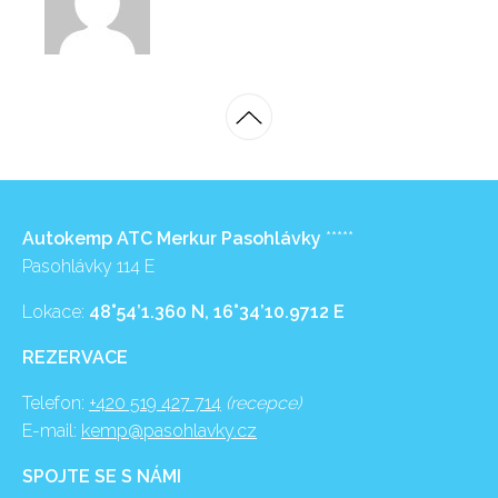
Autokemp ATC Merkur Pasohlávky
*****
Pasohlávky 114 E
Lokace:
48°54’1.360 N, 16°34’10.9712 E
REZERVACE
Telefon:
+420 519 427 714
(recepce)
E-mail:
kemp@pasohlavky.cz
SPOJTE SE S NÁMI