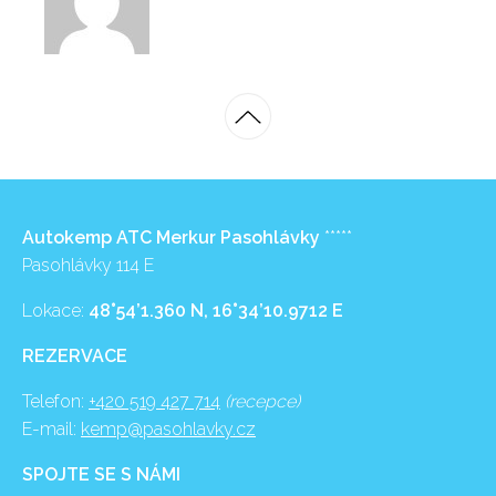
Autokemp ATC Merkur Pasohlávky
*****
Pasohlávky 114 E
Lokace:
48°54’1.360 N, 16°34’10.9712 E
REZERVACE
Telefon:
+420 519 427 714
(recepce)
E-mail:
kemp@pasohlavky.cz
SPOJTE SE S NÁMI