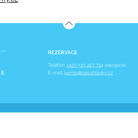
*****
REZERVACE
Telefon:
+420 519 427 714
(recepce)
 E
E-mail:
kemp@pasohlavky.cz