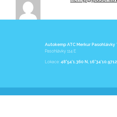
Autokemp ATC Merkur Pasohlávky
Pasohlávky 114 E
Lokace:
48°54’1.360 N, 16°34’10.9712