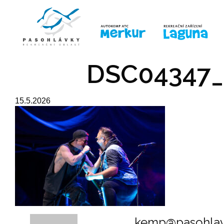
ÚVOD
LINE-UP
PRO DĚTI
PRO
DSC04347_
15.5.2026
kemp@pasohlav