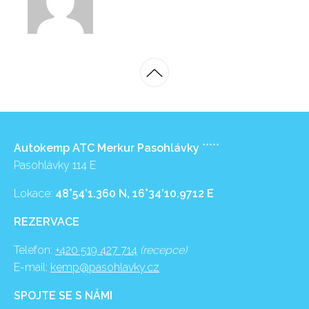
Autokemp ATC Merkur Pasohlávky
*****
Pasohlávky 114 E
Lokace:
48°54’1.360 N, 16°34’10.9712 E
REZERVACE
Telefon:
+420 519 427 714
(recepce)
E-mail:
kemp@pasohlavky.cz
SPOJTE SE S NÁMI