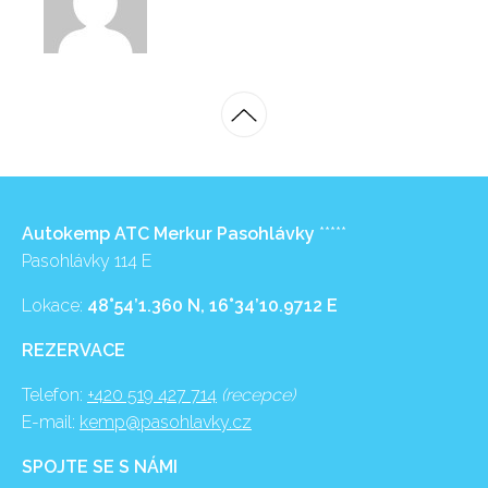
Autokemp ATC Merkur Pasohlávky
*****
Pasohlávky 114 E
Lokace:
48°54’1.360 N, 16°34’10.9712 E
REZERVACE
Telefon:
+420 519 427 714
(recepce)
E-mail:
kemp@pasohlavky.cz
SPOJTE SE S NÁMI