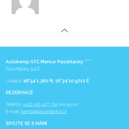
Autokemp ATC Merkur Pasohlávky
*****
Pasohlávky 114 E
Lokace:
48°54’1.360 N, 16°34’10.9712 E
REZERVACE
Telefon:
+420 519 427 714
(recepce)
E-mail:
kemp@pasohlavky.cz
SPOJTE SE S NÁMI