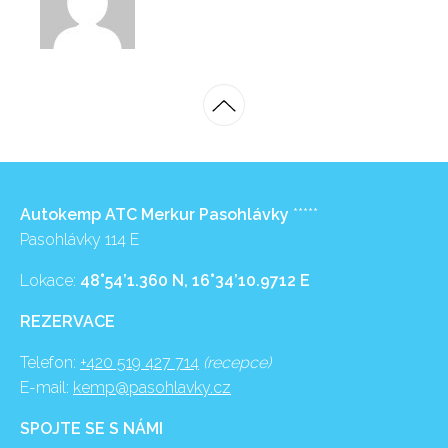
Autokemp ATC Merkur Pasohlávky
*****
Pasohlávky 114 E
Lokace:
48°54’1.360 N, 16°34’10.9712 E
REZERVACE
Telefon:
+420 519 427 714
(recepce)
E-mail:
kemp@pasohlavky.cz
SPOJTE SE S NÁMI