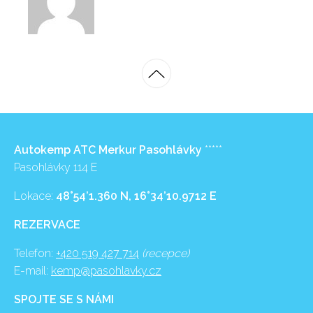
Autokemp ATC Merkur Pasohlávky
*****
Pasohlávky 114 E
Lokace:
48°54’1.360 N, 16°34’10.9712 E
REZERVACE
Telefon:
+420 519 427 714
(recepce)
E-mail:
kemp@pasohlavky.cz
SPOJTE SE S NÁMI