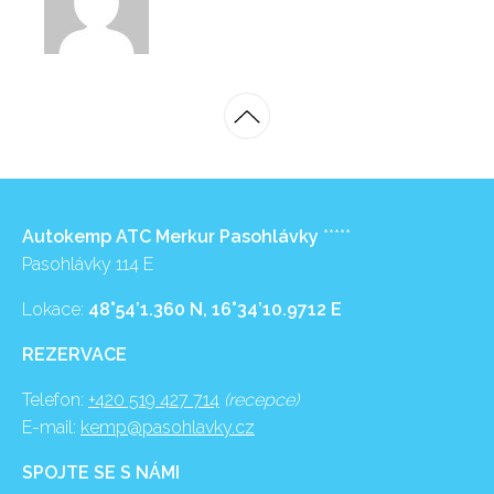
Autokemp ATC Merkur Pasohlávky
*****
Pasohlávky 114 E
Lokace:
48°54’1.360 N, 16°34’10.9712 E
REZERVACE
Telefon:
+420 519 427 714
(recepce)
E-mail:
kemp@pasohlavky.cz
SPOJTE SE S NÁMI