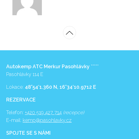
Autokemp ATC Merkur Pasohlávky
*****
Pasohlávky 114 E
Lokace:
48°54’1.360 N, 16°34’10.9712 E
REZERVACE
Telefon:
+420 519 427 714
(recepce)
E-mail:
kemp@pasohlavky.cz
SPOJTE SE S NÁMI