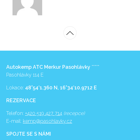
Autokemp ATC Merkur Pasohlávky
*****
Pasohlávky 114 E
Lokace:
48°54’1.360 N, 16°34’10.9712 E
REZERVACE
Telefon:
+420 519 427 714
(recepce)
E-mail:
kemp@pasohlavky.cz
SPOJTE SE S NÁMI