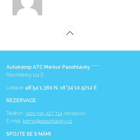
Autokemp ATC Merkur Pasohlávky
*****
Pasohlávky 114 E
Lokace:
48°54’1.360 N, 16°34’10.9712 E
REZERVACE
Telefon:
+420 519 427 714
(recepce)
E-mail:
kemp@pasohlavky.cz
SPOJTE SE S NÁMI