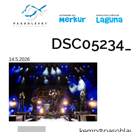
ÚVOD
LINE-UP
PRO DĚTI
PRO
DSC05234_
14.5.2026
kemp@pasohlav