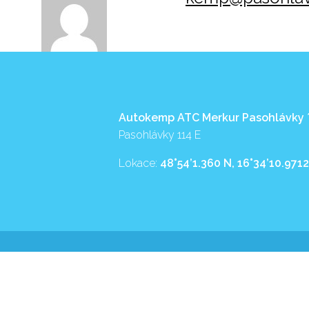
Autokemp ATC Merkur Pasohlávky
Pasohlávky 114 E
Lokace:
48°54’1.360 N, 16°34’10.9712