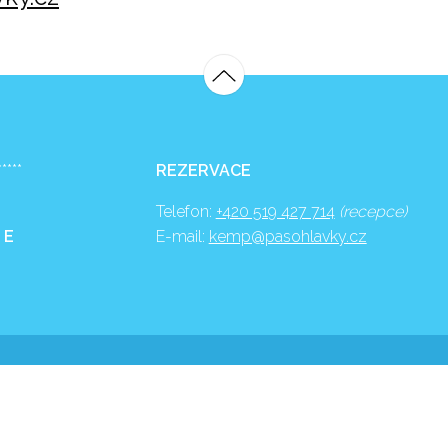
*****
REZERVACE
Telefon:
+420 519 427 714
(recepce)
 E
E-mail:
kemp@pasohlavky.cz