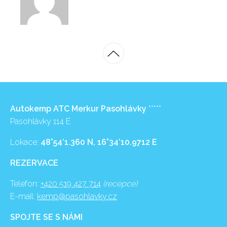
Autokemp ATC Merkur Pasohlávky
*****
Pasohlávky 114 E
Lokace:
48°54’1.360 N, 16°34’10.9712 E
REZERVACE
Telefon:
+420 519 427 714
(recepce)
E-mail:
kemp@pasohlavky.cz
SPOJTE SE S NÁMI