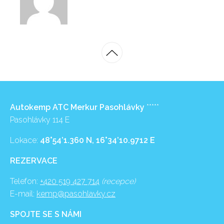
Autokemp ATC Merkur Pasohlávky
*****
Pasohlávky 114 E
Lokace:
48°54’1.360 N, 16°34’10.9712 E
REZERVACE
Telefon:
+420 519 427 714
(recepce)
E-mail:
kemp@pasohlavky.cz
SPOJTE SE S NÁMI