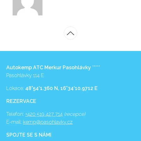
Autokemp ATC Merkur Pasohlávky
*****
Pasohlávky 114 E
Lokace:
48°54’1.360 N, 16°34’10.9712 E
REZERVACE
Telefon:
+420 519 427 714
(recepce)
E-mail:
kemp@pasohlavky.cz
SPOJTE SE S NÁMI