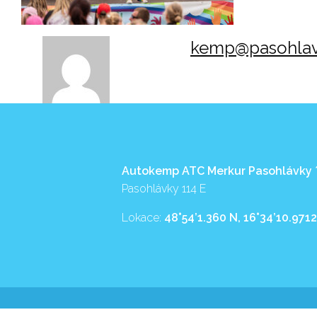
kemp@pasohlav
Autokemp ATC Merkur Pasohlávky
Pasohlávky 114 E
Lokace:
48°54’1.360 N, 16°34’10.9712