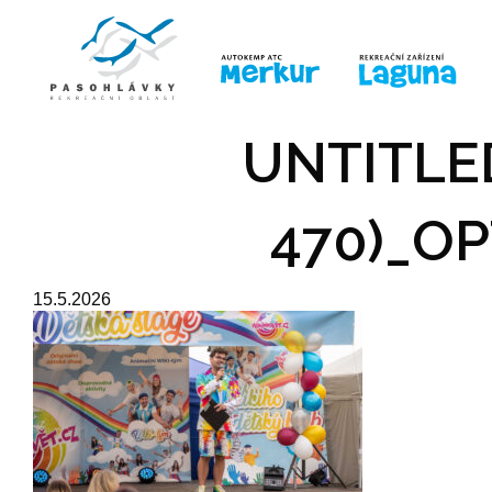
ÚVOD
LINE-UP
PRO DĚTI
PRO
UNTITLED
470)_OP
15.5.2026