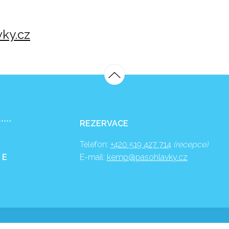
ky.cz
*****
REZERVACE
Telefon:
+420 519 427 714
(recepce)
 E
E-mail:
kemp@pasohlavky.cz