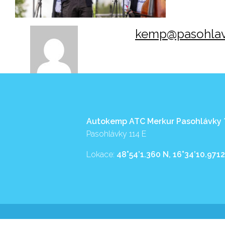
kemp@pasohlav
Autokemp ATC Merkur Pasohlávky
Pasohlávky 114 E
Lokace:
48°54’1.360 N, 16°34’10.9712