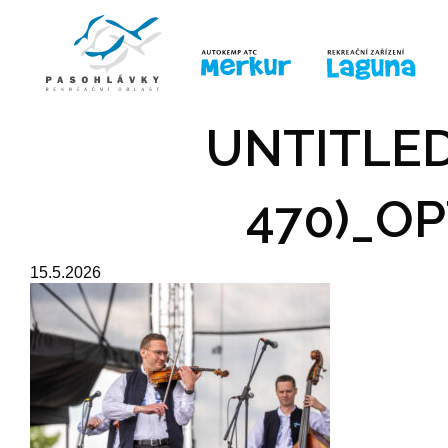
ÚVOD
LINE-UP
PRO DĚTI
PRO
UNTITLED
470)_OP
15.5.2026