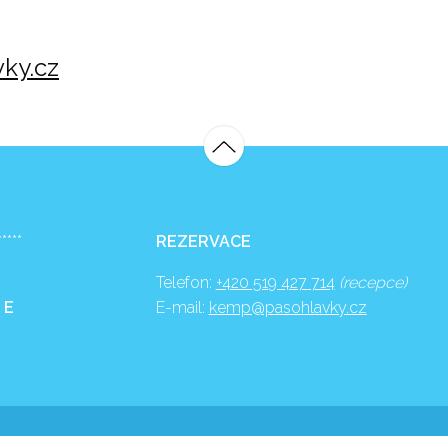
ky.cz
*****
REZERVACE
Telefon:
+420 519 427 714
(recepce)
 E
E-mail:
kemp@pasohlavky.cz