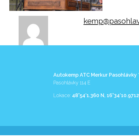
kemp@pasohlav
Autokemp ATC Merkur Pasohlávky
Pasohlávky 114 E
Lokace:
48°54’1.360 N, 16°34’10.9712