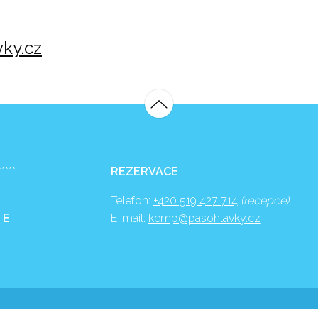
ky.cz
*****
REZERVACE
Telefon:
+420 519 427 714
(recepce)
 E
E-mail:
kemp@pasohlavky.cz