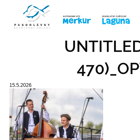
ÚVOD
LINE-UP
PRO DĚTI
PRO
UNTITLED
470)_OP
15.5.2026