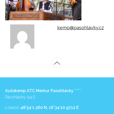
kemp@pasohlavky.cz
Autokemp ATC Merkur Pasohlávky
*****
Pasohlávky 114 E
Lokace:
48°54’1.360 N, 16°34’10.9712 E