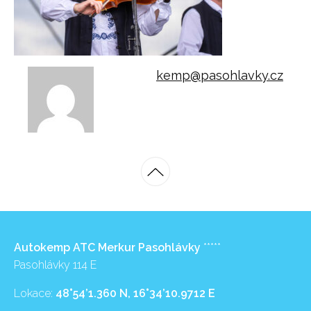
kemp@pasohlavky.cz
Autokemp ATC Merkur Pasohlávky
*****
Pasohlávky 114 E
Lokace:
48°54’1.360 N, 16°34’10.9712 E