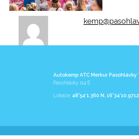
kemp@pasohlav
Autokemp ATC Merkur Pasohlávky
Pasohlávky 114 E
Lokace:
48°54’1.360 N, 16°34’10.9712