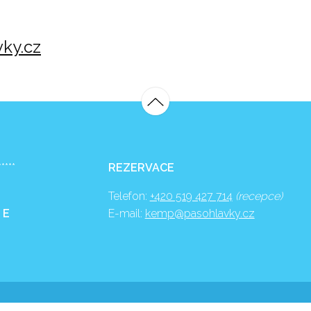
ky.cz
*****
REZERVACE
Telefon:
+420 519 427 714
(recepce)
 E
E-mail:
kemp@pasohlavky.cz