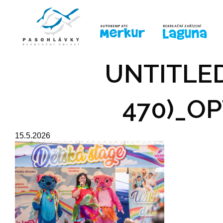
ÚVOD
LINE-UP
PRO DĚTI
PRO
UNTITLED
470)_OP
15.5.2026