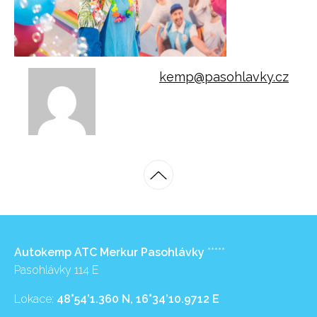
kemp@pasohlavky.cz
Autokemp ATC Merkur Pasohlávky
*****
Pasohlávky 114 E
Lokace:
48°54’1.360 N, 16°34’10.9712 E