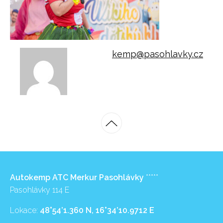
kemp@pasohlavky.cz
Autokemp ATC Merkur Pasohlávky
*****
Pasohlávky 114 E
Lokace:
48°54’1.360 N, 16°34’10.9712 E