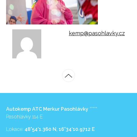
kemp@pasohlavky.cz
Autokemp ATC Merkur Pasohlávky
*****
Pasohlávky 114 E
Lokace:
48°54’1.360 N, 16°34’10.9712 E