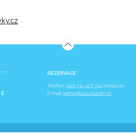
ky.cz
*****
REZERVACE
Telefon:
+420 519 427 714
(recepce)
 E
E-mail:
kemp@pasohlavky.cz