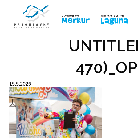
ÚVOD
LINE-UP
PRO DĚTI
PRO
UNTITLED
470)_OP
15.5.2026