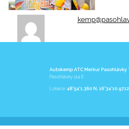
kemp@pasohlav
Autokemp ATC Merkur Pasohlávky
Pasohlávky 114 E
Lokace:
48°54’1.360 N, 16°34’10.9712