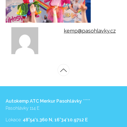
kemp@pasohlavky.cz
Autokemp ATC Merkur Pasohlávky
*****
Pasohlávky 114 E
Lokace:
48°54’1.360 N, 16°34’10.9712 E