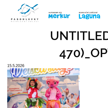
ÚVOD
LINE-UP
PRO DĚTI
PRO
UNTITLED
470)_OP
15.5.2026