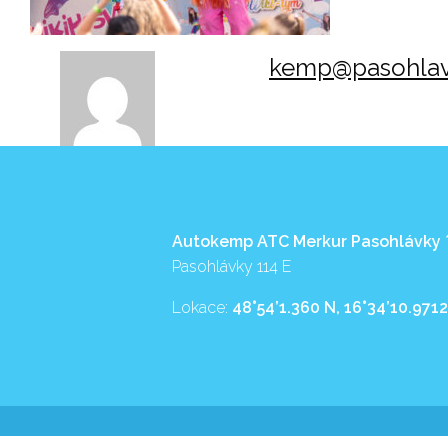
kemp@pasohlav
Autokemp ATC Merkur Pasohlávky
Pasohlávky 114 E
Lokace:
48°54’1.360 N, 16°34’10.9712