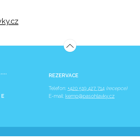
ky.cz
*****
REZERVACE
Telefon:
+420 519 427 714
(recepce)
 E
E-mail:
kemp@pasohlavky.cz