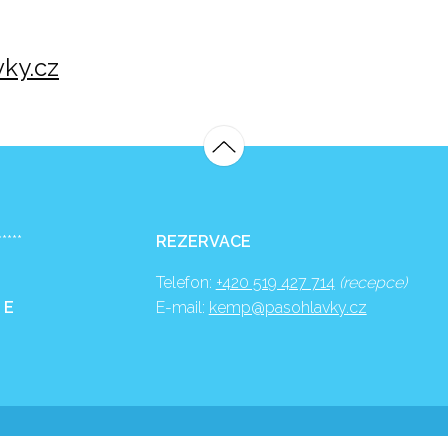
ky.cz
*****
REZERVACE
Telefon:
+420 519 427 714
(recepce)
 E
E-mail:
kemp@pasohlavky.cz