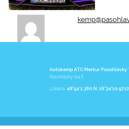
kemp@pasohlav
Autokemp ATC Merkur Pasohlávky
Pasohlávky 114 E
Lokace:
48°54’1.360 N, 16°34’10.9712