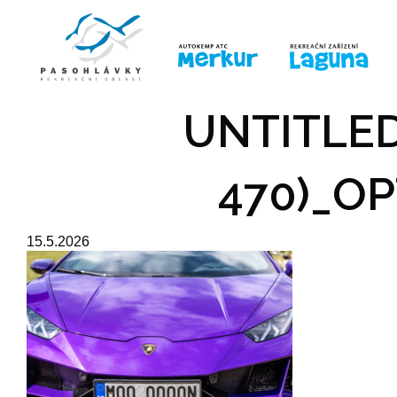
ÚVOD
LINE-UP
PRO DĚTI
PRO
UNTITLED
470)_OP
15.5.2026