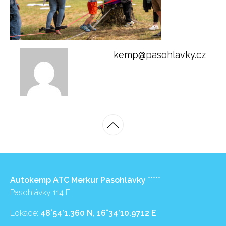
kemp@pasohlavky.cz
Autokemp ATC Merkur Pasohlávky
*****
Pasohlávky 114 E
Lokace:
48°54’1.360 N, 16°34’10.9712 E